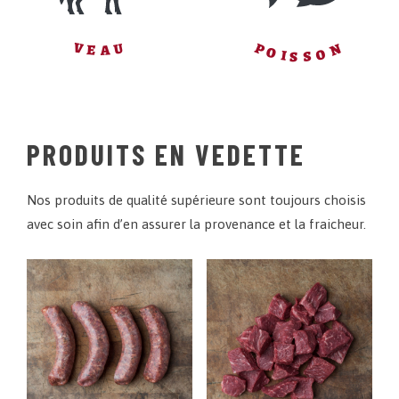
P
N
V
U
E
A
O
O
I
S
S
PRODUITS EN VEDETTE
Nos produits de qualité supérieure sont toujours choisis
avec soin afin d’en assurer la provenance et la fraicheur.