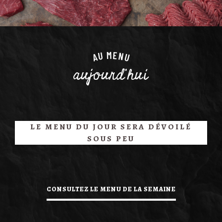
M
E
N
U
A
U
aujourd'hui
LE MENU DU JOUR SERA DÉVOILÉ
SOUS PEU
CONSULTEZ LE MENU DE LA SEMAINE