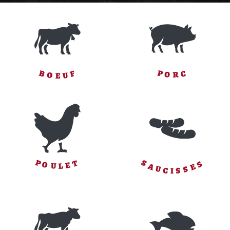
F
P
C
B
O
R
U
O
E
S
S
P
T
O
E
E
A
L
U
S
U
S
C
I