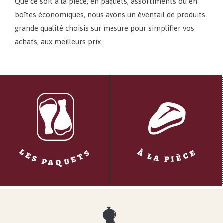
Que ce soit à la pièce, en paquets, assortiments ou en
boîtes économiques, nous avons un éventail de produits
grande qualité choisis sur mesure pour simplifier vos
achats, aux meilleurs prix.
L
S
E
À
C
E
T
L
È
A
S
I
E
P
U
P
Q
A