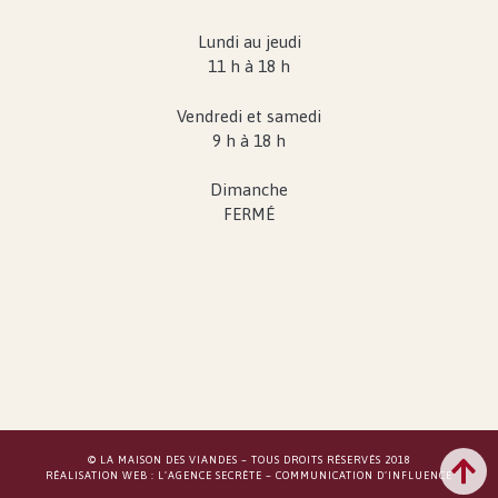
Lundi au jeudi
11 h à 18 h
Vendredi et samedi
9 h à 18 h
Dimanche
FERMÉ
© LA MAISON DES VIANDES – TOUS DROITS RÉSERVÉS 2018
RÉALISATION WEB :
L’AGENCE SECRÈTE – COMMUNICATION D’INFLUENCE