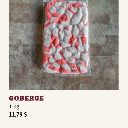
GOBERGE
1 kg
11,79
$