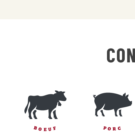
CON
B
P
F
C
O
R
U
O
E