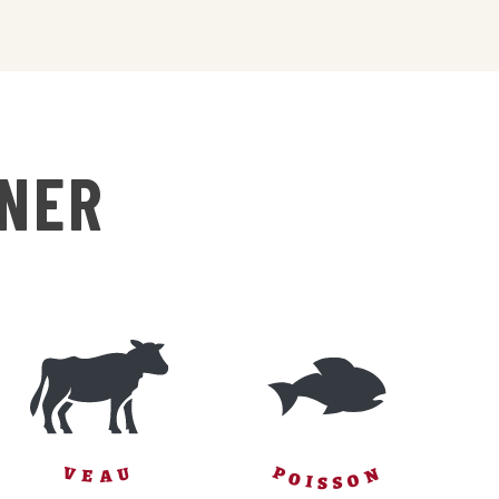
INER
N
P
V
U
E
A
O
O
I
S
S