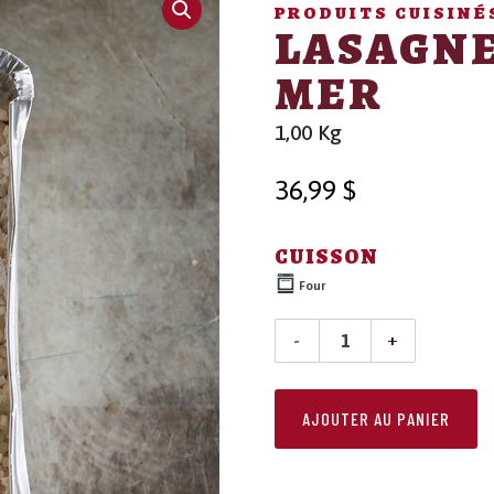
PRODUITS CUISINÉ
LASAGNE
MER
1,00 Kg
36,99
$
CUISSON
Four
QUANTITÉ
DE
AJOUTER AU PANIER
LASAGNE
AUX