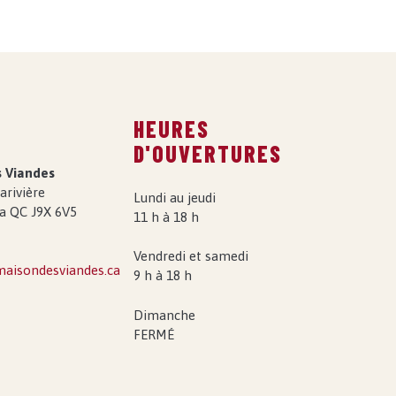
T
HEURES
D'OUVERTURES
s Viandes
arivière
Lundi au jeudi
a QC J9X 6V5
11 h à 18 h
Vendredi et samedi
isondesviandes.ca
9 h à 18 h
Dimanche
FERMÉ