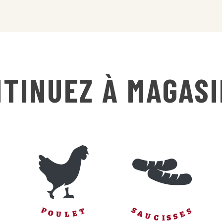
TINUEZ À MAGAS
S
S
T
P
O
E
E
A
L
U
S
U
S
C
I