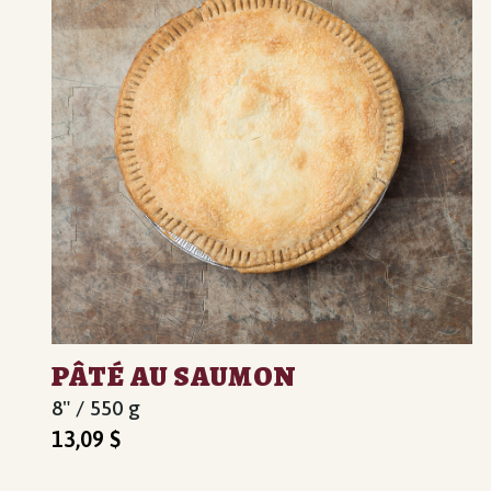
PÂTÉ AU SAUMON
8" / 550 g
13,09
$