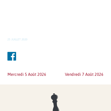
25 JUILLET 2020
NAVIGATION
Mercredi 5 Août 2026
Vendredi 7 Août 2026
DE
L'ARTICLE