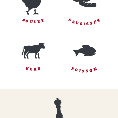
S
S
P
T
O
E
E
A
L
U
S
U
S
C
I
P
N
V
U
E
A
O
O
I
S
S