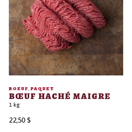
BOEUF
PAQUET
,
BŒUF HACHÉ MAIGRE
1 kg
22,50
$