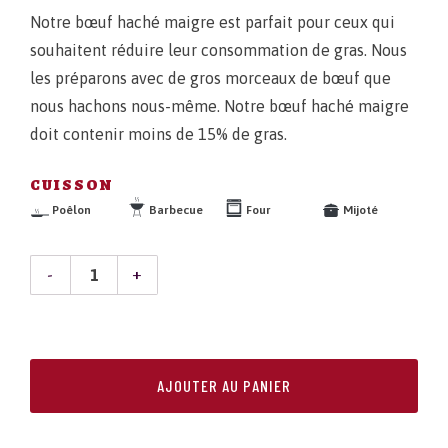
Notre bœuf haché maigre est parfait pour ceux qui
souhaitent réduire leur consommation de gras. Nous
les préparons avec de gros morceaux de bœuf que
nous hachons nous-même. Notre bœuf haché maigre
doit contenir moins de 15% de gras.
CUISSON
Poêlon
Barbecue
Four
Mijoté
QUANTITÉ
DE
BŒUF
AJOUTER AU PANIER
HACHÉ
MAIGRE