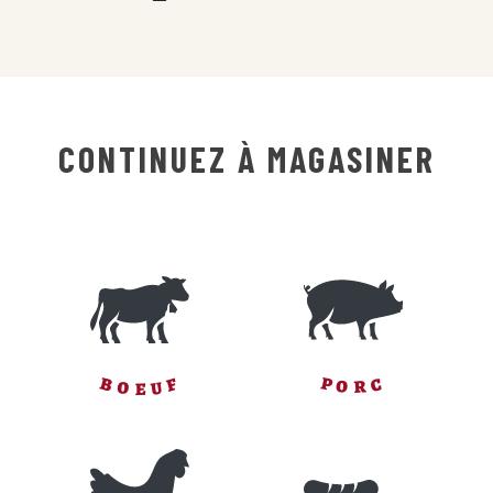
initial
actuel
était :
est :
69,95 $.
60,45 $.
CONTINUEZ À MAGASINER
F
P
C
B
O
R
U
O
E