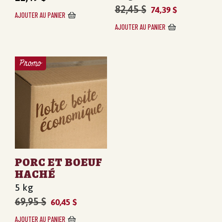
Le
Le
82,45
$
74,39
$
AJOUTER AU PANIER
prix
prix
AJOUTER AU PANIER
initial
actuel
était :
est :
82,45 $.
74,39 $.
Promo
PORC ET BOEUF
HACHÉ
5 kg
Le
Le
69,95
$
60,45
$
prix
prix
AJOUTER AU PANIER