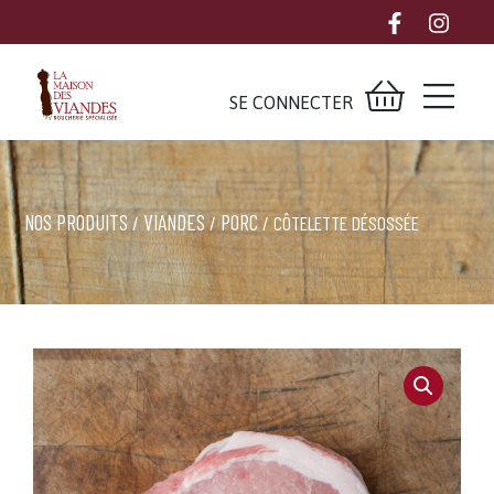
SE CONNECTER
NOS PRODUITS
VIANDES
PORC
/
/
/ CÔTELETTE DÉSOSSÉE