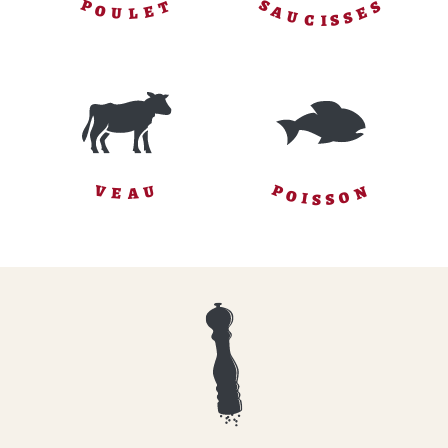
S
S
T
P
O
E
E
A
L
U
S
U
S
C
I
N
P
V
U
E
A
O
O
I
S
S