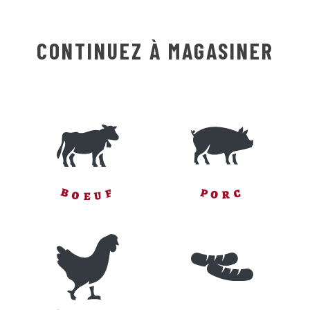
CONTINUEZ À MAGASINER
B
P
F
C
O
R
U
O
E