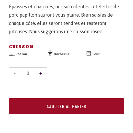
Épaisses et charnues, nos succulentes côtelettes de
porc papillon sauront vous plaire. Bien saisies de
chaque côté, elles seront tendres et resteront
juteuses. Nous suggérons une cuisson rosée.
CUISSON
Poêlon
Barbecue
Four
QUANTITÉ
DE
CÔTELETTE
AJOUTER AU PANIER
DÉSOSSÉE