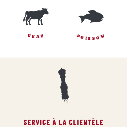
P
N
V
U
E
A
O
O
I
S
S
SERVICE À LA CLIENTÈLE