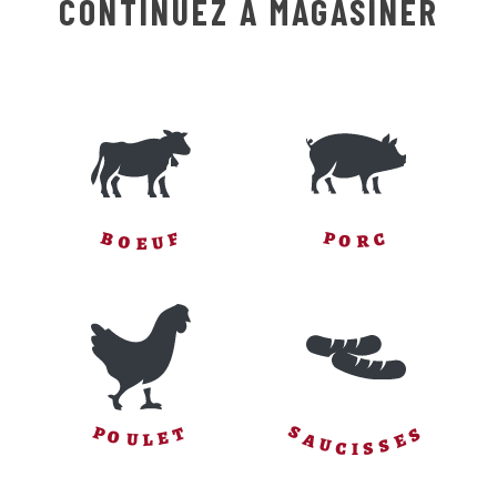
CONTINUEZ À MAGASINER
F
P
C
B
O
R
U
O
E
S
S
P
T
O
E
E
A
L
U
S
U
S
C
I