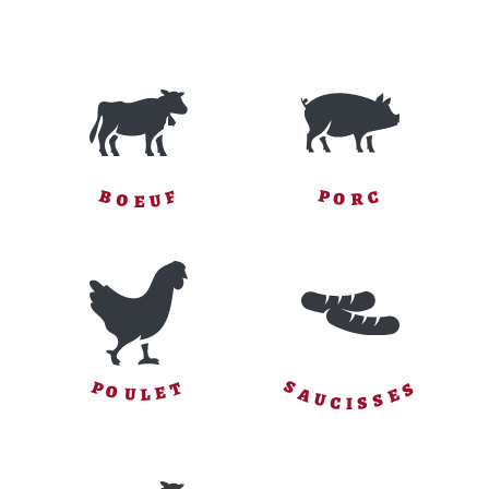
F
P
C
B
O
R
U
O
E
S
S
P
T
O
E
E
A
L
U
S
U
S
C
I