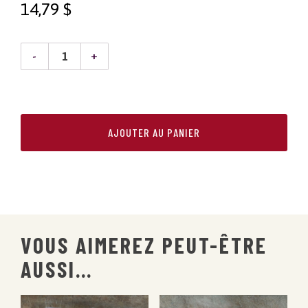
14,79
$
QUANTITÉ
DE
SAUCE
AJOUTER AU PANIER
À
SPAGHETTI
MAISON
|
RÉGULIÈRE
VOUS AIMEREZ PEUT-ÊTRE
AUSSI…