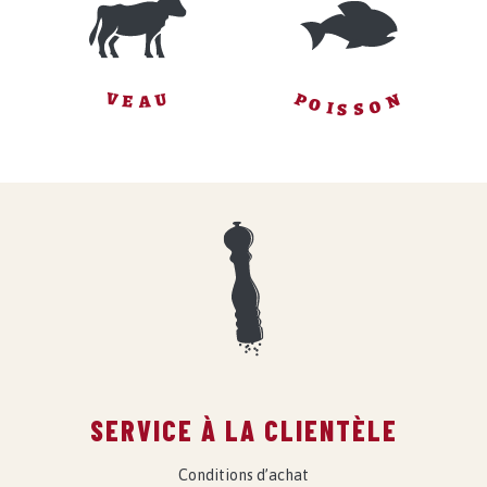
P
N
V
U
E
A
O
O
I
S
S
SERVICE À LA CLIENTÈLE
Conditions d’achat