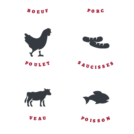
F
P
C
B
O
R
U
O
E
S
S
P
T
O
E
E
A
L
U
S
U
S
C
I
P
N
V
U
E
A
O
O
I
S
S