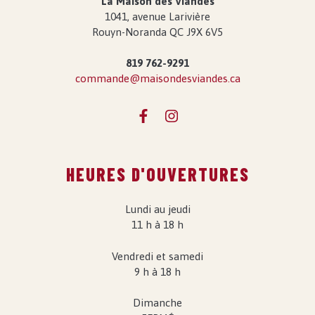
La Maison des Viandes
1041, avenue Larivière
Rouyn-Noranda QC J9X 6V5
819 762-9291
commande@maisondesviandes.ca
HEURES D'OUVERTURES
Lundi au jeudi
11 h à 18 h
Vendredi et samedi
9 h à 18 h
Dimanche