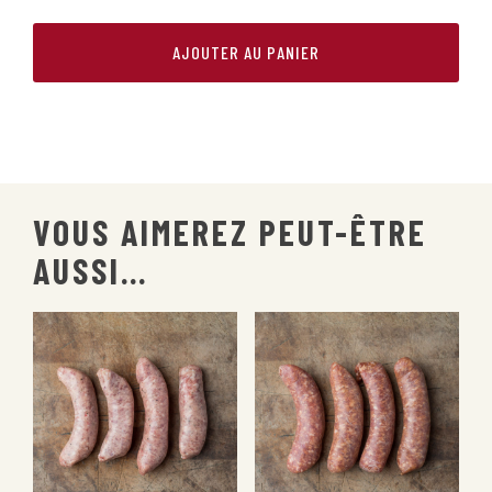
DE
SAUCISSES
AJOUTER AU PANIER
|
VIN
ROUGE
ET
CHAMPIGNONS
VOUS AIMEREZ PEUT-ÊTRE
AUSSI…