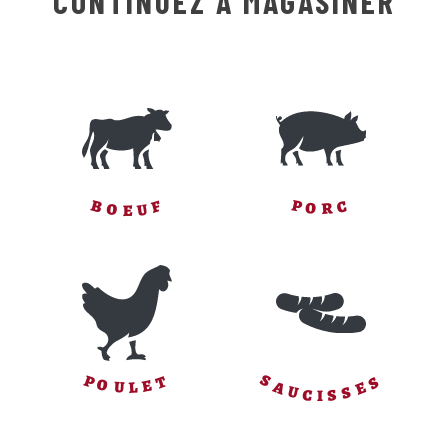
CONTINUEZ À MAGASINER
F
P
C
B
O
R
U
O
E
S
S
P
T
O
E
E
A
L
U
S
U
S
C
I