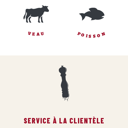
P
N
V
U
E
A
O
O
I
S
S
SERVICE À LA CLIENTÈLE