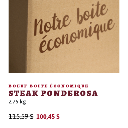
BOEUF
BOITE ÉCONOMIQUE
,
STEAK PONDEROSA
2,75 kg
Le
Le
115,59
$
100,45
$
prix
prix