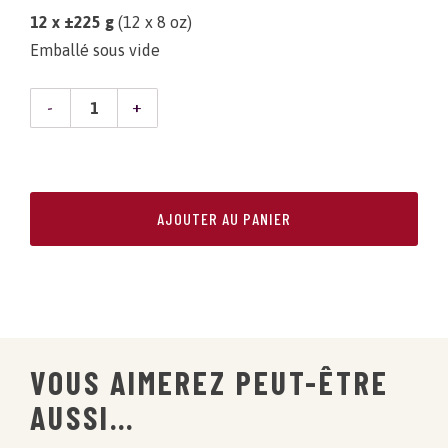
initial
actuel
12 x ±225 g
(12 x 8 oz)
était :
est :
Emballé sous vide
115,59 $.
100,45 $.
QUANTITÉ
DE
STEAK
AJOUTER AU PANIER
PONDEROSA
VOUS AIMEREZ PEUT-ÊTRE
AUSSI…