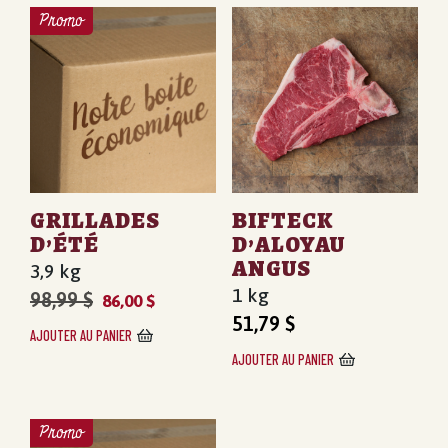
Promo
GRILLADES
BIFTECK
D’ÉTÉ
D’ALOYAU
ANGUS
3,9 kg
1 kg
Le
Le
98,99
$
86,00
$
prix
prix
51,79
$
AJOUTER AU PANIER
initial
actuel
AJOUTER AU PANIER
était :
est :
98,99 $.
86,00 $.
Promo