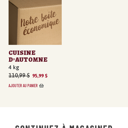
CUISINE
D’AUTOMNE
4 kg
Le
Le
110,99
$
95,99
$
prix
prix
AJOUTER AU PANIER
initial
actuel
était :
est :
110,99 $.
95,99 $.