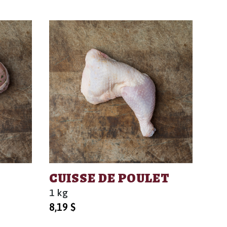
CUISSE DE POULET
1 kg
8,19
$