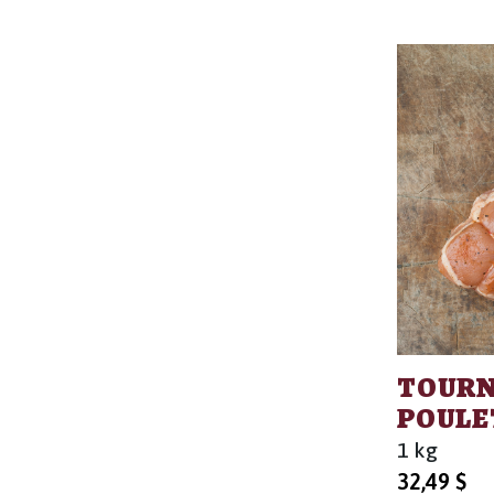
TOURN
POULE
1 kg
32,49
$