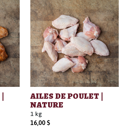
 |
AILES DE POULET |
NATURE
1 kg
16,00
$