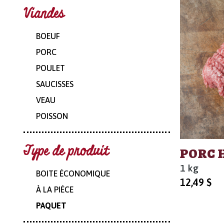
Viandes
BOEUF
PORC
POULET
SAUCISSES
VEAU
POISSON
Type de produit
PORC 
1 kg
BOITE ÉCONOMIQUE
12,49
$
À LA PIÈCE
PAQUET