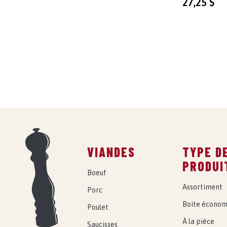
27,25
$
VIANDES
TYPE D
PRODUI
Boeuf
Assortiment
Porc
Boite économ
Poulet
À la pièce
Saucisses