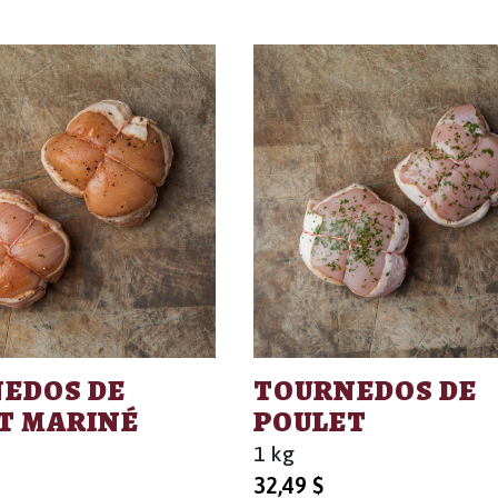
EDOS DE
TOURNEDOS DE
T MARINÉ
POULET
1 kg
32,49
$