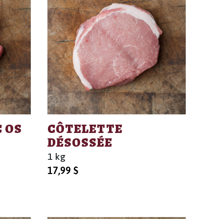
 OS
CÔTELETTE
DÉSOSSÉE
1 kg
17,99
$