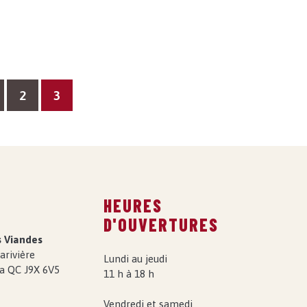
2
3
T
HEURES
D'OUVERTURES
s Viandes
arivière
Lundi au jeudi
a QC J9X 6V5
11 h à 18 h
Vendredi et samedi