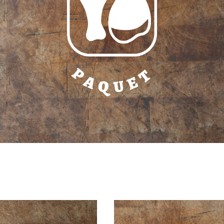
P
T
A
E
U
Q