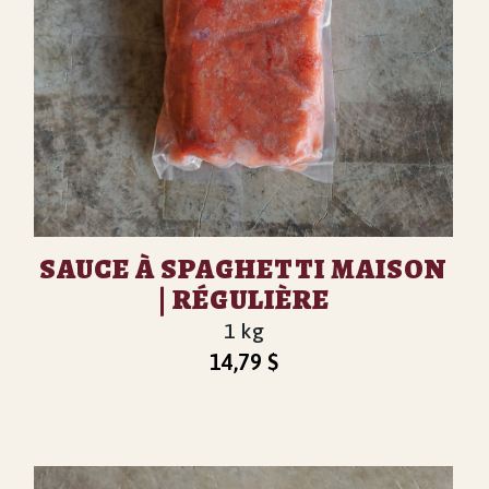
SAUCE À SPAGHETTI MAISON
| RÉGULIÈRE
1 kg
14,79
$